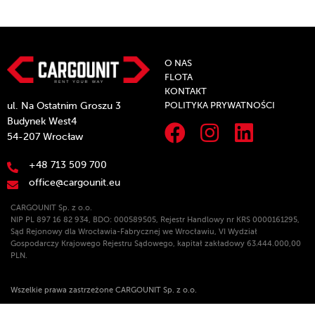
O NAS
FLOTA
KONTAKT
POLITYKA PRYWATNOŚCI
ul. Na Ostatnim Groszu 3
Budynek West4
54-207 Wrocław
+48 713 509 700
office@cargounit.eu
CARGOUNIT Sp. z o.o.
NIP PL 897 16 82 934, BDO: 000589505, Rejestr Handlowy nr KRS 0000161295,
Sąd Rejonowy dla Wrocławia-Fabrycznej we Wrocławiu, VI Wydział
Gospodarczy Krajowego Rejestru Sądowego, kapitał zakładowy 63.444.000,00
PLN.
Wszelkie prawa zastrzeżone CARGOUNIT Sp. z o.o.