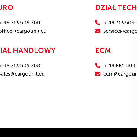
URO
DZIAŁ TEC
+ 48 713 509 700
+ 48 713 509 
office@cargounit.eu
service@cargo
IAŁ HANDLOWY
ECM
+ 48 713 509 708
+ 48 885 504
sales@cargounit.eu
ecm@cargouni