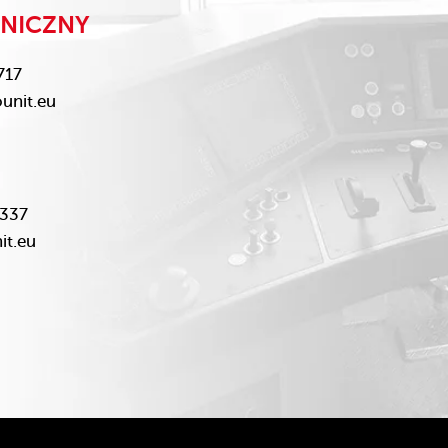
HNICZNY
717
unit.eu
 337
t.eu