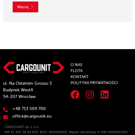
Więcej
O NAS
FLOTA
KONTAKT
POLITYKA PRYWATNOŚCI
ul. Na Ostatnim Groszu 3
Budynek West4
54-207 Wrocław
+48 713 509 700
office@cargounit.eu
CARGOUNIT Sp. z o.o.
NIP PL 897 16 82 934, BDO: 000589505, Rejestr Handlowy nr KRS 0000161295,