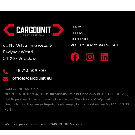
O NAS
FLOTA
KONTAKT
POLITYKA PRYWATNOŚCI
ul. Na Ostatnim Groszu 3
Budynek West4
54-207 Wrocław
+48 713 509 700
office@cargounit.eu
CARGOUNIT Sp. z o.o.
NIP PL 897 16 82 934, BDO: 000589505, Rejestr Handlowy nr KRS 0000161295,
Sąd Rejonowy dla Wrocławia-Fabrycznej we Wrocławiu, VI Wydział
Gospodarczy Krajowego Rejestru Sądowego, kapitał zakładowy 63.444.000,00
PLN.
Wszelkie prawa zastrzeżone CARGOUNIT Sp. z o.o.