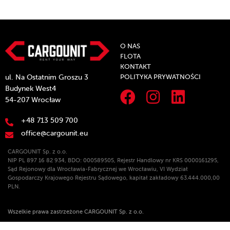
O NAS
FLOTA
KONTAKT
POLITYKA PRYWATNOŚCI
ul. Na Ostatnim Groszu 3
Budynek West4
54-207 Wrocław
+48 713 509 700
office@cargounit.eu
CARGOUNIT Sp. z o.o.
NIP PL 897 16 82 934, BDO: 000589505, Rejestr Handlowy nr KRS 0000161295,
Sąd Rejonowy dla Wrocławia-Fabrycznej we Wrocławiu, VI Wydział
Gospodarczy Krajowego Rejestru Sądowego, kapitał zakładowy 63.444.000,00
PLN.
Wszelkie prawa zastrzeżone CARGOUNIT Sp. z o.o.