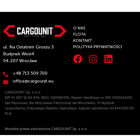
O NAS
FLOTA
KONTAKT
POLITYKA PRYWATNOŚCI
ul. Na Ostatnim Groszu 3
Budynek West4
54-207 Wrocław
+48 713 509 700
office@cargounit.eu
CARGOUNIT Sp. z o.o.
NIP PL 897 16 82 934, BDO: 000589505, Rejestr Handlowy nr KRS 0000161295,
Sąd Rejonowy dla Wrocławia-Fabrycznej we Wrocławiu, VI Wydział
Gospodarczy Krajowego Rejestru Sądowego, kapitał zakładowy 63.444.000,00
PLN.
Wszelkie prawa zastrzeżone CARGOUNIT Sp. z o.o.