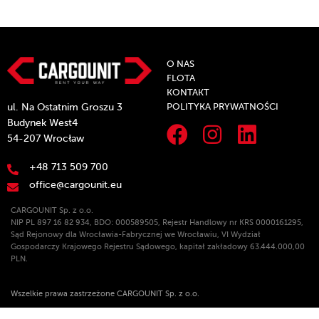
O NAS
FLOTA
KONTAKT
POLITYKA PRYWATNOŚCI
ul. Na Ostatnim Groszu 3
Budynek West4
54-207 Wrocław
+48 713 509 700
office@cargounit.eu
CARGOUNIT Sp. z o.o.
NIP PL 897 16 82 934, BDO: 000589505, Rejestr Handlowy nr KRS 0000161295,
Sąd Rejonowy dla Wrocławia-Fabrycznej we Wrocławiu, VI Wydział
Gospodarczy Krajowego Rejestru Sądowego, kapitał zakładowy 63.444.000,00
PLN.
Wszelkie prawa zastrzeżone CARGOUNIT Sp. z o.o.