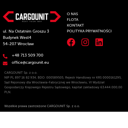
O NAS
FLOTA
KONTAKT
POLITYKA PRYWATNOŚCI
ul. Na Ostatnim Groszu 3
Budynek West4
54-207 Wrocław
+48 713 509 700
office@cargounit.eu
CARGOUNIT Sp. z o.o.
NIP PL 897 16 82 934, BDO: 000589505, Rejestr Handlowy nr KRS 0000161295,
Sąd Rejonowy dla Wrocławia-Fabrycznej we Wrocławiu, VI Wydział
Gospodarczy Krajowego Rejestru Sądowego, kapitał zakładowy 63.444.000,00
PLN.
Wszelkie prawa zastrzeżone CARGOUNIT Sp. z o.o.