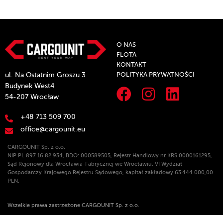
O NAS
FLOTA
KONTAKT
POLITYKA PRYWATNOŚCI
ul. Na Ostatnim Groszu 3
Budynek West4
54-207 Wrocław
+48 713 509 700
office@cargounit.eu
CARGOUNIT Sp. z o.o.
NIP PL 897 16 82 934, BDO: 000589505, Rejestr Handlowy nr KRS 0000161295,
Sąd Rejonowy dla Wrocławia-Fabrycznej we Wrocławiu, VI Wydział
Gospodarczy Krajowego Rejestru Sądowego, kapitał zakładowy 63.444.000,00
PLN.
Wszelkie prawa zastrzeżone CARGOUNIT Sp. z o.o.