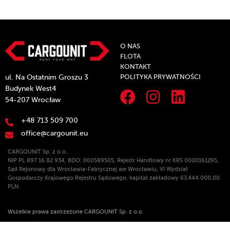
O NAS
FLOTA
KONTAKT
POLITYKA PRYWATNOŚCI
ul. Na Ostatnim Groszu 3
Budynek West4
54-207 Wrocław
+48 713 509 700
office@cargounit.eu
CARGOUNIT Sp. z o.o.
NIP PL 897 16 82 934, BDO: 000589505, Rejestr Handlowy nr KRS 0000161295,
Sąd Rejonowy dla Wrocławia-Fabrycznej we Wrocławiu, VI Wydział
Gospodarczy Krajowego Rejestru Sądowego, kapitał zakładowy 63.444.000,00
PLN.
Wszelkie prawa zastrzeżone CARGOUNIT Sp. z o.o.