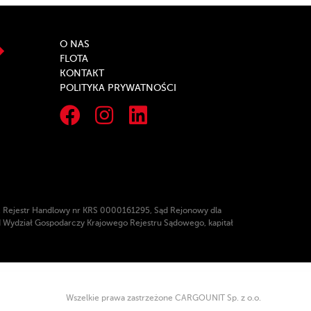
O NAS
FLOTA
KONTAKT
POLITYKA PRYWATNOŚCI
 Rejestr Handlowy nr KRS 0000161295, Sąd Rejonowy dla
 Wydział Gospodarczy Krajowego Rejestru Sądowego, kapitał
Wszelkie prawa zastrzeżone CARGOUNIT Sp. z o.o.