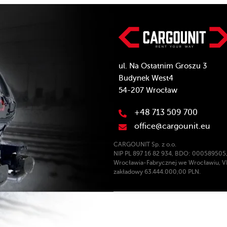
ul. Na Ostatnim Groszu 3
Budynek West4
54-207 Wrocław
+48 713 509 700
office@cargounit.eu
CARGOUNIT Sp. z o.o.
NIP PL 897 16 82 934, BDO: 000589505,
Wrocławia-Fabrycznej we Wrocławiu, VI
zakładowy 63.444.000,00 PLN.