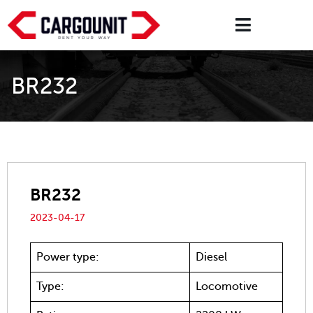
BR232
BR232
2023-04-17
Power type:
Diesel
Type:
Locomotive