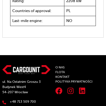
Rating:
2208 kW
Countries of approval:
PL
Last-mile engine:
NO
O NAS
FLOTA
KONTAKT
POLITYKA PRYWATNOŚCI
ul. Na Ostatnim Groszu 3
Budynek West4
54-207 Wrocław
+48 713 509 700